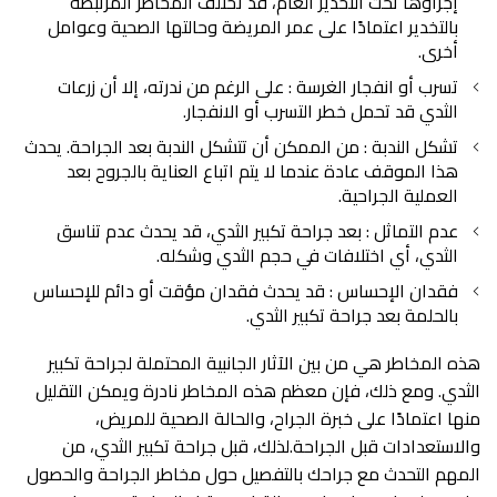
إجراؤها تحت التخدير العام، قد تختلف المخاطر المرتبطة
بالتخدير اعتمادًا على عمر المريضة وحالتها الصحية وعوامل
أخرى.
تسرب أو انفجار الغرسة : على الرغم من ندرته، إلا أن زرعات
الثدي قد تحمل خطر التسرب أو الانفجار.
تشكل الندبة : من الممكن أن تتشكل الندبة بعد الجراحة. يحدث
هذا الموقف عادة عندما لا يتم اتباع العناية بالجروح بعد
العملية الجراحية.
عدم التماثل : بعد جراحة تكبير الثدي، قد يحدث عدم تناسق
الثدي، أي اختلافات في حجم الثدي وشكله.
فقدان الإحساس : قد يحدث فقدان مؤقت أو دائم للإحساس
بالحلمة بعد جراحة تكبير الثدي.
هذه المخاطر هي من بين الآثار الجانبية المحتملة لجراحة تكبير
الثدي. ومع ذلك، فإن معظم هذه المخاطر نادرة ويمكن التقليل
منها اعتمادًا على خبرة الجراح، والحالة الصحية للمريض،
والاستعدادات قبل الجراحة.لذلك، قبل جراحة تكبير الثدي، من
المهم التحدث مع جراحك بالتفصيل حول مخاطر الجراحة والحصول