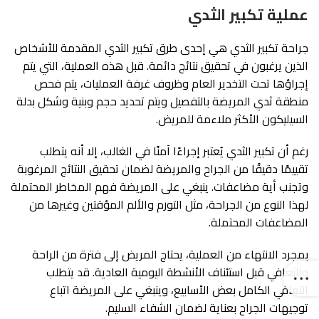
عملية تكبير الثدي
جراحة تكبير الثدي هي إحدى طرق تكبير الثدي المقدمة للأشخاص
الذين يرغبون في تحقيق نتائج دائمة. قبل هذه العملية، التي يتم
إجراؤها تحت التخدير العام وظروف غرفة العمليات، يتم فحص
منطقة ثدي المريضة بالتفصيل ويتم تحديد حجم وبنية وشكل بدلة
السيليكون الأكثر ملاءمة للمريض.
رغم أن تكبير الثدي يُعتبر إجراءًا آمنًا في الغالب، إلا أنه يتطلب
تقييمًا دقيقًا من الجراح والمريضة لضمان تحقيق النتائج المرغوبة
وتجنب أية مضاعفات. ينبغي على المريضة فهم المخاطر المحتملة
لهذا النوع من الجراحة، مثل التورم والألم المؤقتين وغيرها من
المضاعفات المحتملة.
بمجرد الانتهاء من العملية، يحتاج المريض إلى فترة من الراحة
والتعافي قبل استئناف الأنشطة اليومية العادية. قد يتطلب
التعافي الكامل بعض الأسابيع، وينبغي على المريضة اتباع
توجيهات الجراح بعناية لضمان الشفاء السليم.