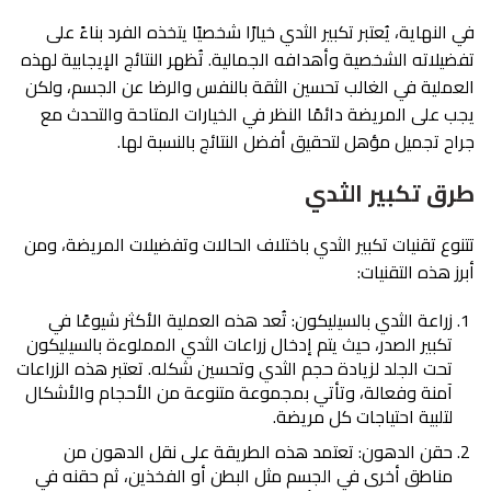
في النهاية، يُعتبر تكبير الثدي خيارًا شخصيًا يتخذه الفرد بناءً على
تفضيلاته الشخصية وأهدافه الجمالية. تُظهر النتائج الإيجابية لهذه
العملية في الغالب تحسين الثقة بالنفس والرضا عن الجسم، ولكن
يجب على المريضة دائمًا النظر في الخيارات المتاحة والتحدث مع
جراح تجميل مؤهل لتحقيق أفضل النتائج بالنسبة لها.
طرق تكبير الثدي
تتنوع تقنيات تكبير الثدي باختلاف الحالات وتفضيلات المريضة، ومن
أبرز هذه التقنيات:
زراعة الثدي بالسيليكون: تُعد هذه العملية الأكثر شيوعًا في
تكبير الصدر، حيث يتم إدخال زراعات الثدي المملوءة بالسيليكون
تحت الجلد لزيادة حجم الثدي وتحسين شكله. تعتبر هذه الزراعات
آمنة وفعالة، وتأتي بمجموعة متنوعة من الأحجام والأشكال
لتلبية احتياجات كل مريضة.
حقن الدهون: تعتمد هذه الطريقة على نقل الدهون من
مناطق أخرى في الجسم مثل البطن أو الفخذين، ثم حقنه في