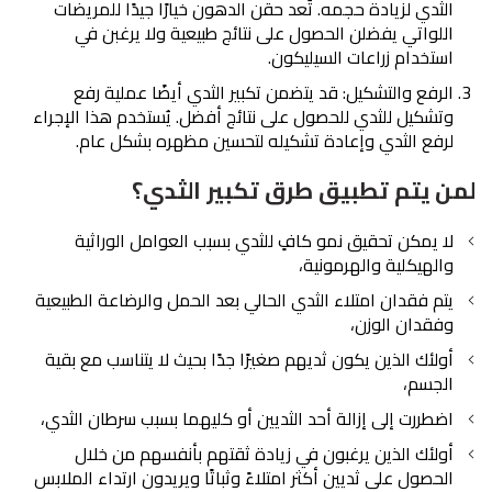
الثدي لزيادة حجمه. تُعد حقن الدهون خيارًا جيدًا للمريضات
اللواتي يفضلن الحصول على نتائج طبيعية ولا يرغبن في
استخدام زراعات السيليكون.
الرفع والتشكيل: قد يتضمن تكبير الثدي أيضًا عملية رفع
وتشكيل للثدي للحصول على نتائج أفضل. يُستخدم هذا الإجراء
لرفع الثدي وإعادة تشكيله لتحسين مظهره بشكل عام.
لمن يتم تطبيق طرق تكبير الثدي؟
لا يمكن تحقيق نمو كافٍ للثدي بسبب العوامل الوراثية
والهيكلية والهرمونية،
يتم فقدان امتلاء الثدي الحالي بعد الحمل والرضاعة الطبيعية
وفقدان الوزن،
أولئك الذين يكون ثديهم صغيرًا جدًا بحيث لا يتناسب مع بقية
الجسم،
اضطررت إلى إزالة أحد الثديين أو كليهما بسبب سرطان الثدي،
أولئك الذين يرغبون في زيادة ثقتهم بأنفسهم من خلال
الحصول على ثديين أكثر امتلاءً وثباتًا ويريدون ارتداء الملابس