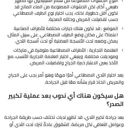
النوع :الحشوات المصنوعة من هلام السيليكون لها مظهر
طبيعي أكثر، لكن الحشوات المصنوعة من الماء المالح قد
تكون أقل خطورة. لذلك، يجب اختيار نوع الطرف الاصطناعي
حسب تفضيلات المريض وحالته الصحية.
الموضع : قد تكون هناك خيارات مختلفة للأطراف الصناعية
اعتمادًا على مكان وضع الطرف الاصطناعي. على سبيل المثال،
يمكن وضعه تحت الأنسجة العضلية أو تحت أنسجة الثدي.
العلامة التجارية : الأطراف الاصطناعية متوفرة في ماركات
وموديلات مختلفة. وينبغي اختيار العلامة التجارية الأنسب، مع
الأخذ بعين الاعتبار خبرة الجراح وتفضيلات المريض.
يعد اختيار الثدي الاصطناعي أمرًا مهمًا وهو أمر يجب على الجراح
والمريض اتخاذ قرار بشأنه معًا قبل الجراحة.
هل سيكون هناك أي ندوب بعد عملية تكبير
الصدر؟
بعد جراحة تكبير الثدي، قد تظهر ندبات تختلف حسب طريقة الجراحة
وعوامل التعافي لكل مريضة. الشقوق عادةً تترك تحت الثدي أو