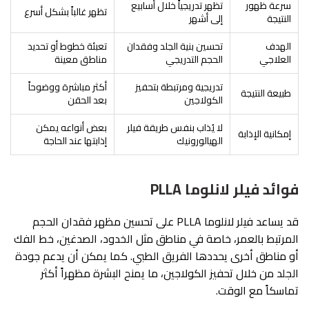
سرعة ظهور
تظهر تدريجياً خلال أسابيع
تظهر غالباً بشكل أسرع
النتيجة
إلى أشهر
الهدف
تحسين بنية الجلد وفقدان
تعبئة خطوط أو تحديد
العلاجي
الحجم التدريجي
مناطق معينة
تدريجية ومرتبطة بتحفيز
أكثر مباشرة ووضوحاً
طبيعة النتيجة
الكولاجين
بعد الحقن
لا يُذاب بنفس طريقة فيلر
بعض أنواعه يمكن
إمكانية الإذابة
الهيالورونيك
إذابتها عند الحاجة
فوائد فيلر لانلوما PLLA
قد يساعد فيلر لانلوما PLLA على تحسين مظهر فقدان الحجم
المرتبط بالعمر، خاصة في مناطق مثل الخدود، الصدغين، خط الفك
أو مناطق أخرى يحددها الفريق الطبي. كما يمكن أن يدعم جودة
الجلد من خلال تحفيز الكولاجين، ما يمنح البشرة مظهراً أكثر
تماسكاً مع الوقت.