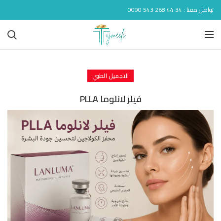
تواصل معنا : 34 44 268 543 0090
التجميل الطبي
فيلر لانلوما PLLA