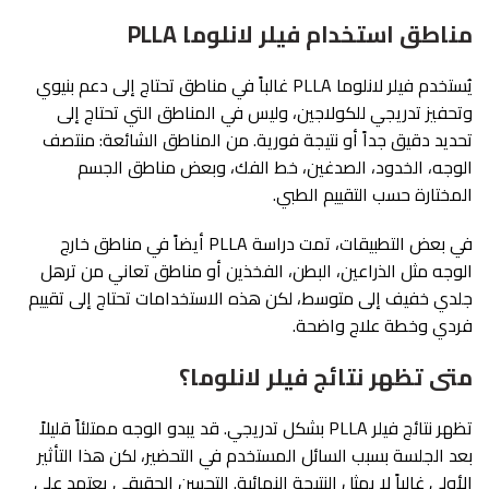
مناطق استخدام فيلر لانلوما PLLA
يُستخدم فيلر لانلوما PLLA غالباً في مناطق تحتاج إلى دعم بنيوي
وتحفيز تدريجي للكولاجين، وليس في المناطق التي تحتاج إلى
تحديد دقيق جداً أو نتيجة فورية. من المناطق الشائعة: منتصف
الوجه، الخدود، الصدغين، خط الفك، وبعض مناطق الجسم
المختارة حسب التقييم الطبي.
في بعض التطبيقات، تمت دراسة PLLA أيضاً في مناطق خارج
الوجه مثل الذراعين، البطن، الفخذين أو مناطق تعاني من ترهل
جلدي خفيف إلى متوسط، لكن هذه الاستخدامات تحتاج إلى تقييم
فردي وخطة علاج واضحة.
متى تظهر نتائج فيلر لانلوما؟
تظهر نتائج فيلر PLLA بشكل تدريجي. قد يبدو الوجه ممتلئاً قليلاً
بعد الجلسة بسبب السائل المستخدم في التحضير، لكن هذا التأثير
الأولي غالباً لا يمثل النتيجة النهائية. التحسن الحقيقي يعتمد على