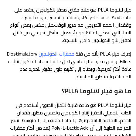
فيلر لانلوما PLLA هو علاج حقني محفز للكولاجين يعتمد على
مادة Poly-L-Lactic Acid، ويُستخدم لتحسين جودة البشرة
وفقدان الحجم التدريجي مع مرور الوقت.على عكس بعض أنواع
الفيلر التي تعطي امتلاءً فورياً، يعمل بشكل تدريجي من خلال
تحفيز إنتاج الكولاجين داخل الأنسجة.
يُعرف فيلر PLLA بأنه من فئة
محفزات الكولاجين
Biostimulatory
Fillers، وليس مجرد فيلر تقليدي لملء التجاعيد. لذلك تكون نتائجه
عادة أكثر تدريجية، ويحتاج إلى تقييم طبي دقيق لتحديد عدد
الجلسات والمناطق المناسبة.
ما هو فيلر لانلوما PLLA؟
فيلر لانلوما PLLA هو مادة قابلة للتحلل الحيوي تُستخدم في
الطب التجميلي لتحفيز إنتاج الكولاجين وتحسين مظهر فقدان
الحجم، التجاعيد الثابتة، وترهل الجلد الخفيف إلى المتوسط. تشير
المراجع الطبية إلى أن Poly-L-Lactic Acid يُعد من أكثر محفزات
الكولاجين المدروسة في تطبيقات الوجه وبعض مناطق الجسم.