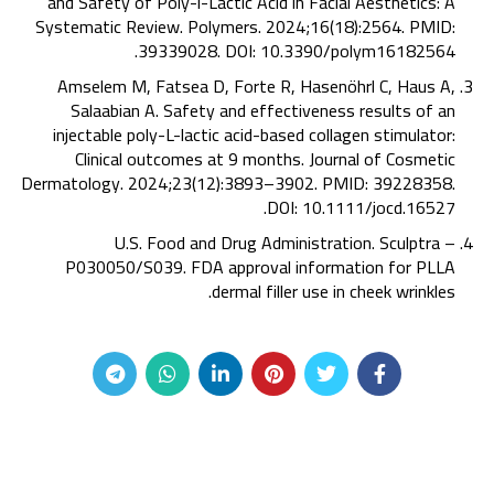
and Safety of Poly-l-Lactic Acid in Facial Aesthetics: A
Systematic Review. Polymers. 2024;16(18):2564. PMID:
39339028. DOI: 10.3390/polym16182564.
Amselem M, Fatsea D, Forte R, Hasenöhrl C, Haus A,
Salaabian A. Safety and effectiveness results of an
injectable poly-L-lactic acid-based collagen stimulator:
Clinical outcomes at 9 months. Journal of Cosmetic
Dermatology. 2024;23(12):3893–3902. PMID: 39228358.
DOI: 10.1111/jocd.16527.
U.S. Food and Drug Administration. Sculptra –
P030050/S039. FDA approval information for PLLA
dermal filler use in cheek wrinkles.