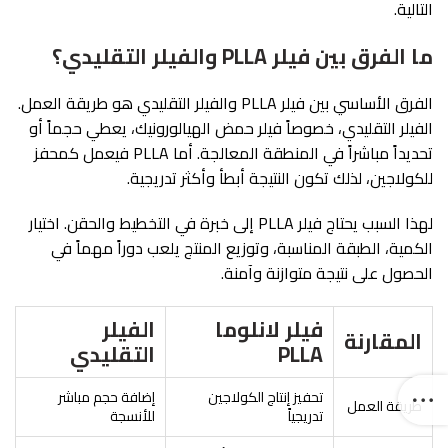
التالية.
ما الفرق بين فيلر PLLA والفيلر التقليدي؟
الفرق الأساسي بين فيلر PLLA والفيلر التقليدي هو طريقة العمل.
الفيلر التقليدي، خصوصاً فيلر حمض الهيالورونيك، يعطي حجماً أو
تحديداً مباشراً في المنطقة المعالجة. أما PLLA فيعمل كمحفز
للكولاجين، لذلك تكون النتيجة أبطأ وأكثر تدريجية.
لهذا السبب يحتاج فيلر PLLA إلى خبرة في التخطيط والحقن. اختيار
الكمية، الطبقة المناسبة، وتوزيع المنتج يلعب دوراً مهماً في
الحصول على نتيجة متوازنة وآمنة.
فيلر لانلوما
الفيلر
المقارنة
PLLA
التقليدي
تحفيز إنتاج الكولاجين
إضافة حجم مباشر
طريقة العمل
تدريجياً
للأنسجة