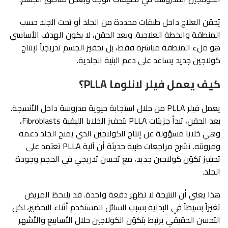
يُحقن العلاج داخل طبقات محددة من الجلد أو تحت الجلد حسب
المنطقة والخطة العلاجية. وبعد الحقن، لا يكون الهدف الأساسي
هو ملء المنطقة مباشرة فقط، بل تحفيز الجسم تدريجياً لإنتاج
كولاجين جديد يساعد على دعم البنية الجلدية.
كيف يعمل فيلر لانلوما PLLA؟
يعمل فيلر PLLA من خلال استجابة حيوية مدروسة داخل الأنسجة.
بعد الحقن، تبدأ جزيئات PLLA بتحفيز الخلايا الليفية Fibroblasts،
وهي خلايا مسؤولة عن إنتاج الكولاجين الذي يمنح الجلد دعمه
ومرونته. تشرح مراجعات طبية حديثة أن آلية PLLA تعتمد على
تحفيز تكوّن كولاجين جديد، مع تحسن تدريجي في الحجم وجودة
الجلد.
هذا يعني أن النتيجة لا تظهر دفعة واحدة. قد يلاحظ المريض
تغيراً بسيطاً في البداية بسبب السائل المستخدم أثناء التحضير، لكن
التحسن الحقيقي يرتبط بتكوّن الكولاجين خلال الأسابيع والأشهر