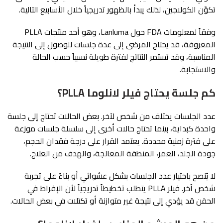
تكوّن الكولاجين، لذلك يبدأ بالظهور تدريجياً خلال الأسابيع التالية.
وفقاً لمعلومات FDA حول Lanluma، وهو أحد منتجات PLLA
المعروفة، قد يحتاج المرضى إلى عدة جلسات للوصول إلى النتيجة
المناسبة، وقد تستمر النتائج لفترة طويلة نسبياً حسب الحالة
والاستجابة.
كم جلسة يحتاج فيلر لانلوما PLLA؟
عدد الجلسات يختلف من شخص لآخر. بعض الحالات تحتاج إلى جلسة
واحدة كبداية، بينما تحتاج حالات أخرى إلى سلسلة جلسات موزعة
على فترة زمنية محددة. يعتمد القرار على درجة فقدان الحجم،
جودة الجلد، العمر، المنطقة المعالجة، والهدف من العلاج.
لا يُنصح باختيار عدد الجلسات بشكل عشوائي أو بناءً على تجربة
شخص آخر. فيلر PLLA يتطلب تخطيطاً تدريجياً لأن الإفراط في
الحقن قد يؤدي إلى نتيجة غير متوازنة أو تكتلات في بعض الحالات.