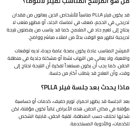
من هو المرشح المناسب لفيلر لانلوما؟
قد يكون فيلر PLLA مناسباً للأشخاص الذين يعانون من فقدان
تدريجي في الحجم، ضعف في تماسك الجلد، أو مظهر متعب لا
يحتاج إلى تغيير حاد في الملامح. كما قد يناسب من يفضلون نتيجة
تدريجية تظهر مع الوقت بدلاً من امتلاء مباشر وواضح.
المرشح المناسب عادة يكون بصحة عامة جيدة، لديه توقعات
واقعية، ولا يعاني من التهاب نشط أو مشكلة جلدية في منطقة
الحقن. كما يجب أن يكون مستعداً لفكرة أن النتيجة تحتاج إلى
وقت، وأن العلاج قد يتطلب أكثر من جلسة.
ماذا يحدث بعد جلسة فيلر PLLA؟
بعد الجلسة قد يظهر احمرار، تورم خفيف، كدمات أو حساسية
مؤقتة في مكان الحقن. هذه الأعراض غالباً تكون مؤقتة، لكن
شدتها تختلف حسب المنطقة، تقنية الحقن، قابلية الشخص
للكدمات، والأدوية المستخدمة.