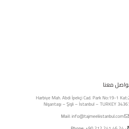
واصل معنا
Harbiye Mah. Abdi İpekçi Cad. Park No:19-1 Kat:
Nişantaşı – Şişli – İstanbul – TURKEY 3436
Mail
:
info@tajmeeliistanbul.com
Phone
:
+90 212 241 46 24