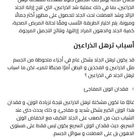
الذراعين، بما في ذلك عملية شد الذراعين، التي تتيح إزالة الجلد
الزائد وشد العضلات تحت الجلد للحصول على مظهر أكثر جمالًا
ومرونة. يتم اختيار الطريقة الأنسب وفقًا لحالة المريض الصحية،
كمية الجلد والدهون المراد إزالتها، ونتائج التجميل المرجوة.
أسباب ترهل الذراعين
قد يكون ترهل الجلد بشكل عام في أجزاء ملحوظة من الجسم
مثل الذراعين و الفخذين و البطن أمرًا محبطًا للمرء، لكن ما اسباب
ترهل الجلد في الذراعين ؟
فقدان الوزن المفاجئ
غالبًا ما تكون مشكلة ترهل الذراعين نتيجة لزيادة الوزن، و فقدان
هذا الوزن الكبير بشكل شديد و مفاجئ، و ذلك يحدث حتى عند
الشباب حيث من الصعب على الجلد التكيف مع انخفاض الوزن
السريع، حيث فقدان الوزن السريع يكون ليس فقط على مستوى
الدهون بل على العضلات و سوائل الجسم.