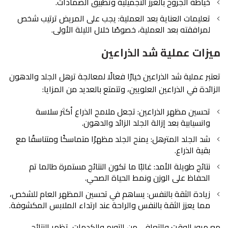
خياطة الجروح بالغرز التجميلية وتطبيق الضمادات.
تعليمات العناية بعد العملية: يجب على المريض ترتيب شخص
لمرافقته بعد العملية، خصوصًا خلال الليلة الأولى.
ميزات عملية شد الذراعين
تعتبر عملية شد الذراعين خيارًا فعالًا لمعالجة ترهل الجلد والدهون
الزائدة في الذراعين العلويين، وتتمتع بالعديد من المزايا:
تحسين مظهر الذراعين: تجعل ملامح الذراع أكثر سلاسة
وانسيابية بعد إزالة الجلد الزائد والدهون.
شد الجلد المترهل: يمنح الجلد مظهرًا متماسكًا ومتناسقًا مع
بقية الذراع.
نتائج طويلة الأمد: غالبًا ما تكون النتائج مستمرة طالما تم
الحفاظ على الوزن ونمط الحياة الصحي.
زيادة الثقة بالنفس: يساهم في تحسين المظهر العام للشخص،
مما يعزز الثقة بالنفس والراحة عند ارتداء الملابس المكشوفة.
مع مرور الوقت والتعافي من التورم والكدمات، تظهر النتائج