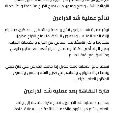
النهائية بشكل واضح ومبهر، حيث يصبح الذراع مشدودًا وأكثر جمالًا.
نتائج عملية شد الذراعين
توفر عملية شد الذراعين نتائج واضحة ودائمة إلى حد كبير، حيث يتم
إزالة الجلد المترهل والدهون الزائدة، ما يمنح الذراع مظهرًا
مشدودًا وأكثر تناسقًا. بعد التعافي من التورم والكدمات الأولية،
يصبح الجلد أكثر إحكامًا وملمس الذراع أنعم، مع مظهر طبيعي
ومتناسق مع بقية الجسم.
تستمر نتائج العملية وقت طويل إذا حافظ المريض على وزن صحي
ونمط حياة متوازن، وتساهم في تعزيز الثقة بالنفس وتحسين
المظهر العام للذراعين.
فترة النقاهة بعد عملية شد الذراعين
بعد إجراء عملية شد الذراعين، تحتاج فترة النقاهة إلى وقت
للتعافي التام من التورم والكدمات الناتجة عن العملية. عادةً،