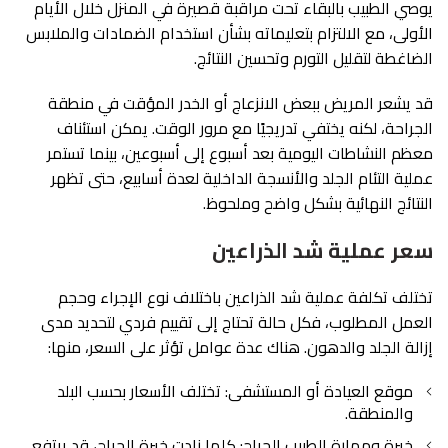
يوصي الطبيب بالبقاء تحت مراقبة قصيرة في المنزل خلال الأيام
الأولى، مع الالتزام بتعليماته بشأن استخدام الضمادات والملابس
الضاغطة لتقليل التورم وتحسين النتائج.
قد يشعر المريض ببعض الانزعاج أو الخدر المؤقت في منطقة
الجراحة، لكنه يختفي تدريجيًا مع مرور الوقت. يمكن استئناف
معظم النشاطات اليومية بعد أسبوع إلى أسبوعين، بينما تستمر
عملية التئام الجلد والأنسجة الداخلية لعدة أسابيع، حتى تظهر
النتائج النهائية بشكل واضح وملحوظ.
سعر عملية شد الذراعين
تختلف تكلفة عملية شد الذراعين باختلاف نوع الإجراء وحجم
العمل المطلوب، فكل حالة تحتاج إلى تقييم فردي لتحديد مدى
إزالة الجلد والدهون. هناك عدة عوامل تؤثر على السعر، منها:
موقع العيادة أو المستشفى: تختلف الأسعار بحسب البلد
والمنطقة.
خبرة ومهارة الطبيب الجراح: كلما زادت خبرة الجراح، قد يرتفع