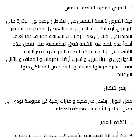
التعرض المفرط لأشعة الشمس
حيث التعرض لأشعة الشمس على الشاطئ ليصبح لون البشرة مائل
للبرونزاج، أو بشكل اصطناعي و هو التعرض ل مقصورة التشمس
الاصطناعي، حيث إن هذا الإجراءات السابقة خطيرة، كما يُعرف
أسوأ عدو للجلد هو الأشعة فوق البنفسجية، حيث تعمل هذه
الأشعة على زيادة سماكة الطبقة القرنية، و تدمير ألياف
الكولاجين و الإيلاستين، و تسبب أيضاً التصبغات و الجفاف و بالتالي
تفقد البشرة مرونتها مسببة لها العديد من المشاكل منها
الترهلات.
رفع الأثقال
حمل الاوزان بشكل غير صحيح و فترات زمنية غير مدروسة تؤدي إلى
ترهل الجلد و الأنسجة المحيطة بالعضلات.
التقدم بالعمر
إن من أحد آثار الشيخوخة الرئيسية هي فقدان الجلد مرونته و