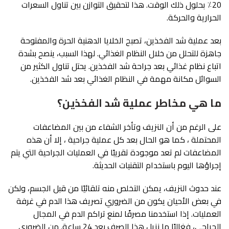
20٪ بحلول ذلك الوقت. هذا لتحقيق التوازن بين تناول السعرات
الحرارية والحركة.
بعد عملية شد الفخذين، تصبح الخلايا الدهنية الحرة والمفتوحة
جاهزة للتحلل من خلال النظام الغذائي. لهذا السبب، ينصح بشدة
اتباع نظام غذائي بعد جراحة شد الفخذين. يحتل تناول الكثير من
السوائل مكانة مهمة في النظام الغذائي بعد شد الفخذين.
ما هي مخاطر عملية شد الفخذين؟
على الرغم من أن النزيف وتأخر الشفاء من بين المضاعفات
المحتملة ، كما هو الحال بعد كل عملية جراحية ، إلا أن هذه
المضاعفات لم تعد موجودة تقريبًا في العمليات الجراحية التي يتم
إجراؤها اليوم باستخدام التقنيات الحديثة.
عند حدوث النزيف، يمكن التخلص منه تلقائيًا من قبل الجسم، ولكن
في بعض الأحيان يكون من الضروري تصريف هذا الدم في غرفة
العمليات. إذا استخدمنا مصرفًا لمنع تراكم الدم في المجال
الجراحي، فغالبًا ما نزيل هذا الصرف بعد 24 ساعة. من الضروري