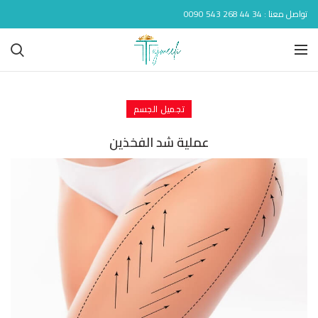
تواصل معنا : 34 44 268 543 0090
تجميل الجسم
عملية شد الفخذين