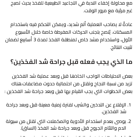
مع محاولة إخفاء الندبة في التجاعيد الطبيعية للفخذ بحيث تصبح
غير مرئية مع مرور الوقت.
عادةً لا يصاحب العملية ألم شديد، ويمكن التحكم فيه باستخدام
المسكنات. يُنصح بتجنب الحركات المفرطة خاصة خلال الأسبوع
الأول، واستخدام مشد خاص لمنطقة الفخذ لمدة 3 أسابيع لضمان
تثبيت النتائج.
ما الذي يجب فعله قبل جراحة شد الفخذين؟
بعض الاحتياطات الواجب اتخاذها قبل وبعد عملية شد الفخذين
تزيد من نسبة النجاح وتقلل من احتمالية حدوث مضاعفات.هناك
بعض الخطوات التي يجب القيام بها قبل وبعد جراحة شد الفخذين :
الإقلاع عن التدخين والشرب لفترة زمنية معينة قبل وبعد جراحة
شد الفخذين.
يوصى بعدم استخدام الأدوية والمكملات التي تقلل من سيولة
الدم والتئام الجروح قبل وبعد جراحة شد الفخذ (الساق).